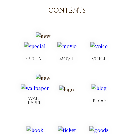
BLOG
CONTENTS
ブログ
MAIL MAGAZINE
メルマガ
TICKET
チケット
SPECIAL
MOVIE
VOICE
GOODS
グッズ
WALL
BLOG
PAPER