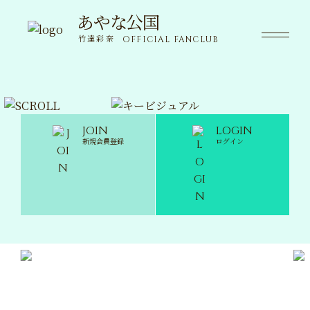
あやな公国
あやな公国
竹達彩奈
OFFICIAL FANCLUB
竹達彩奈
OFFICIAL FANCLUB
NEWS
ニュース
JOIN
LOGIN
新規会員登録
ログイン
SPECIAL
限定コンテンツ
MOVIE
動画
VOICE
ボイス
WALLPAPER
壁紙