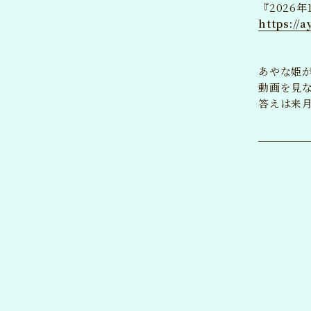
『2026
https://
あやな姫
動画を見
答えは来月
あやな公
竹達彩奈
OFFICIAL F
JOIN
新規会員登録
ログ