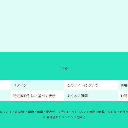
TIC
GO
TOP
ログイン
このサイトについて
利用
特定商取引法に基づく表示
よくある質問
お問
れている内容(記事・画像・動画・音声データ等)はすべてにおいて無断で転載、加工などを行
※ 許可されたコンテンツを除く