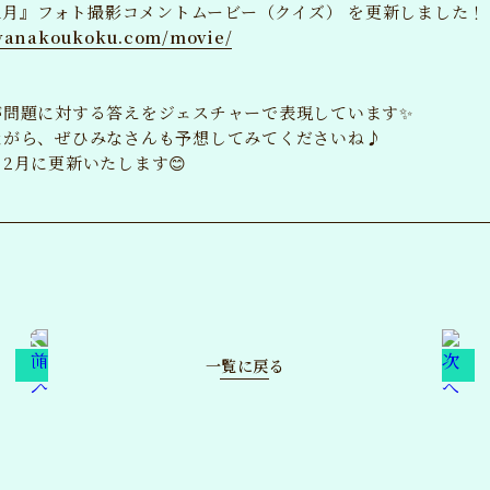
年1月』フォト撮影コメントムービー（クイズ） を更新しました！
ayanakoukoku.com/movie/
SPE
が問題に対する答えをジェスチャーで表現しています✨
MO
ながら、ぜひみなさんも予想してみてくださいね♪
2月に更新いたします😊
VO
国
WA
ANCLUB
BL
一覧に戻る
LOGIN
イン
MA