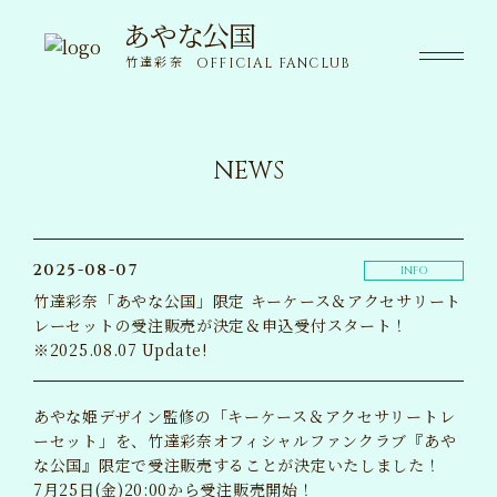
あやな公国
あやな公国
竹達彩奈
OFFICIAL FANCLUB
竹達彩奈
OFFICIAL FANCLUB
NEWS
NEWS
ニュース
SPECIAL
限定コンテンツ
2025-08-07
INFO
竹達彩奈「あやな公国」限定 キーケース＆アクセサリート
MOVIE
レーセットの受注販売が決定＆申込受付スタート！
動画
※2025.08.07 Update!
VOICE
ボイス
あやな姫デザイン監修の「キーケース＆アクセサリートレ
ーセット」を、竹達彩奈オフィシャルファンクラブ『あや
WALLPAPER
な公国』限定で受注販売することが決定いたしました！
壁紙
7月25日(金)20:00から受注販売開始！