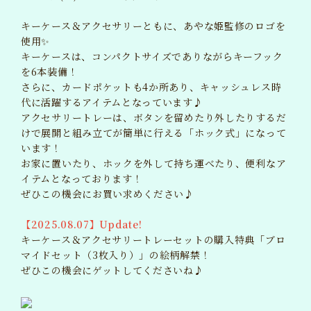
BLOG
キーケース＆アクセサリーともに、あやな姫監修のロゴを
ブログ
使用✨
キーケースは、コンパクトサイズでありながらキーフック
MAIL MAGAZINE
メルマガ
を6本装備！
さらに、カードポケットも4か所あり、キャッシュレス時
代に活躍するアイテムとなっています♪
TICKET
チケット
アクセサリートレーは、ボタンを留めたり外したりするだ
けで展開と組み立てが簡単に行える「ホック式」になって
GOODS
います！
グッズ
お家に置いたり、ホックを外して持ち運べたり、便利なア
イテムとなっております！
ぜひこの機会にお買い求めください♪
【2025.08.07】Update!
キーケース＆アクセサリートレーセットの購入特典「ブロ
マイドセット（3枚入り）」の絵柄解禁！
ぜひこの機会にゲットしてくださいね♪