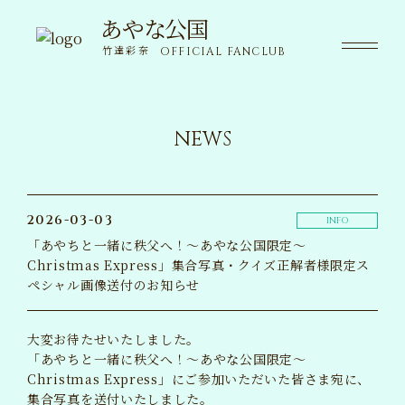
あやな公国
あやな公国
竹達彩奈
OFFICIAL FANCLUB
竹達彩奈
OFFICIAL FANCLUB
NEWS
NEWS
ニュース
SPECIAL
限定コンテンツ
2026-03-03
INFO
「あやちと一緒に秩父へ！～あやな公国限定～
MOVIE
Christmas Express」集合写真・クイズ正解者様限定ス
動画
ペシャル画像送付のお知らせ
VOICE
ボイス
大変お待たせいたしました。
「あやちと一緒に秩父へ！～あやな公国限定～
WALLPAPER
Christmas Express」にご参加いただいた皆さま宛に、
壁紙
集合写真を送付いたしました。