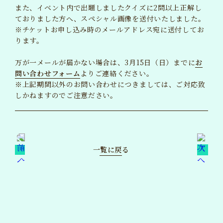
また、イベント内で出題しましたクイズに2問以上正解し
BLOG
ておりました方へ、スペシャル画像を送付いたしました。
ブログ
※チケットお申し込み時のメールアドレス宛に送付してお
ります。
MAIL MAGAZINE
メルマガ
万が一メールが届かない場合は、3月15日（日）までに
お
問い合わせフォーム
よりご連絡ください。
TICKET
チケット
※上記期間以外のお問い合わせにつきましては、ご対応致
しかねますのでご注意ださい。
GOODS
グッズ
一覧に戻る