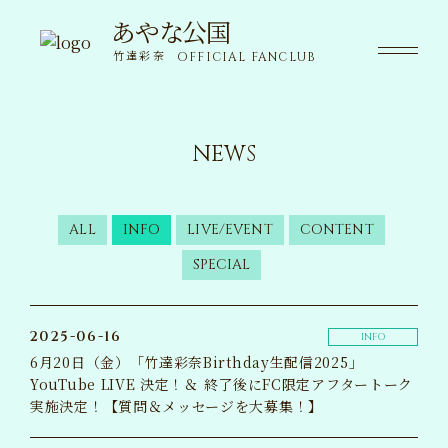
あやな公国
あやな公国
竹達彩奈
OFFICIAL FANCLUB
竹達彩奈
OFFICIAL FANCLUB
NEWS
NEWS
ニュース
SPECIAL
ALL
INFO
LIVE/EVENT
CONTENT
限定コンテンツ
SPECIAL
MOVIE
動画
2025-06-16
INFO
VOICE
6月20日（金）「竹達彩奈Birthday生配信2025」
ボイス
YouTube LIVE 決定！＆ 終了後にFC限定アフタートーク
実施決定！【質問＆メッセージを大募集！】
WALLPAPER
壁紙