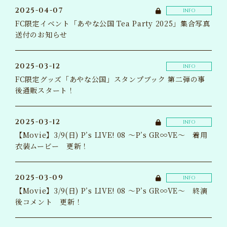
2025-04-07
INFO
BLOG
ブログ
FC限定イベント「あやな公国 Tea Party 2025」集合写真
送付のお知らせ
MAIL MAGAZINE
メルマガ
2025-03-12
INFO
TICKET
FC限定グッズ「あやな公国」スタンプブック 第二弾の事
チケット
後通販スタート！
GOODS
グッズ
2025-03-12
INFO
【Movie】3/9(日) P’s LIVE! 08 ～P’s GR∞VE～ 着用
衣装ムービー 更新！
2025-03-09
INFO
【Movie】3/9(日) P’s LIVE! 08 ～P’s GR∞VE～ 終演
後コメント 更新！