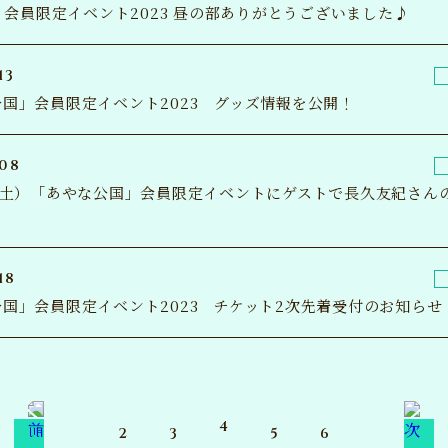
e】会員限定イベント2023 昼の部ありがとうございました♪
VO
国
13
WA
国」会員限定イベント2023 グッズ情報を公開！
ANCLUB
BL
-08
日（土）「あやな公国」会員限定イベントにゲストで長久友紀さん
LOGIN
イン
MA
18
国」会員限定イベント2023 チケット2次先着受付のお知らせ
TIC
GO
4
2
3
5
6