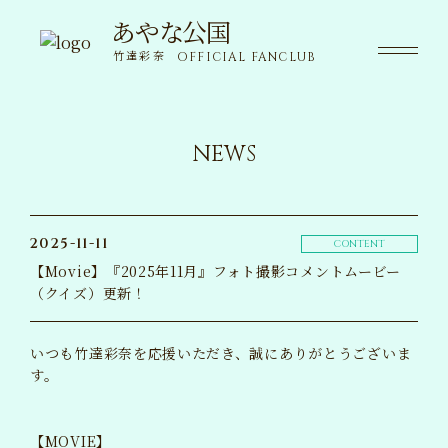
あやな公国
あやな公国
竹達彩奈
OFFICIAL FANCLUB
竹達彩奈
OFFICIAL FANCLUB
NEWS
NEWS
ニュース
SPECIAL
限定コンテンツ
2025-11-11
CONTENT
【Movie】『2025年11月』フォト撮影コメントムービー
MOVIE
（クイズ）更新！
動画
VOICE
いつも竹達彩奈を応援いただき、誠にありがとうございま
ボイス
す。
WALLPAPER
壁紙
【MOVIE】