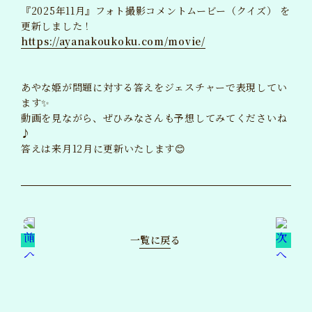
『2025年11月』フォト撮影コメントムービー（クイズ） を
BLOG
更新しました！
ブログ
https://ayanakoukoku.com/movie/
MAIL MAGAZINE
メルマガ
あやな姫が問題に対する答えをジェスチャーで表現してい
ます✨
TICKET
チケット
動画を見ながら、ぜひみなさんも予想してみてくださいね
♪
GOODS
答えは来月12月に更新いたします😊
グッズ
一覧に戻る