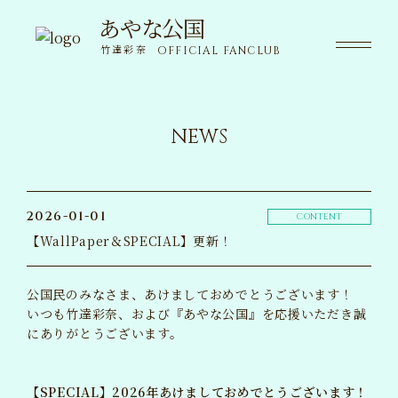
あやな公国
あやな公国
竹達彩奈
OFFICIAL FANCLUB
竹達彩奈
OFFICIAL FANCLUB
NEWS
NEWS
ニュース
SPECIAL
限定コンテンツ
2026-01-01
CONTENT
【WallPaper＆SPECIAL】更新！
MOVIE
動画
公国民のみなさま、あけましておめでとうございます！
VOICE
いつも竹達彩奈、および『あやな公国』を応援いただき誠
ボイス
にありがとうございます。
WALLPAPER
壁紙
【SPECIAL】2026年あけましておめでとうございます！