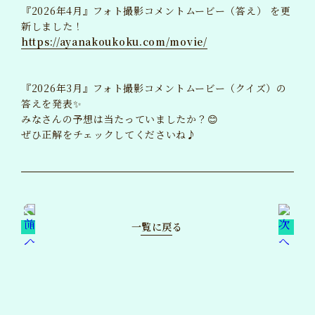
『2026年4月』フォト撮影コメントムービー（答え） を更
BLOG
新しました！
ブログ
https://ayanakoukoku.com/movie/
MAIL MAGAZINE
メルマガ
『2026年3月』フォト撮影コメントムービー（クイズ）の
答えを発表✨
TICKET
チケット
みなさんの予想は当たっていましたか？😊
ぜひ正解をチェックしてくださいね♪
GOODS
グッズ
一覧に戻る