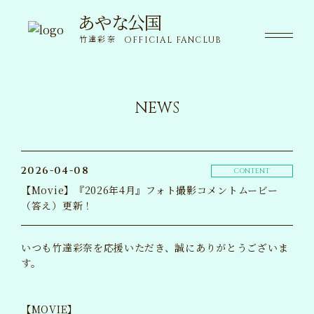
あやな公国
あやな公国
竹達彩奈
OFFICIAL FANCLUB
竹達彩奈
OFFICIAL FANCLUB
NEWS
NEWS
ニュース
SPECIAL
限定コンテンツ
2026-04-08
CONTENT
【Movie】『2026年4月』フォト撮影コメントムービー
MOVIE
（答え）更新！
動画
VOICE
いつも竹達彩奈を応援いただき、誠にありがとうございま
ボイス
す。
WALLPAPER
壁紙
【MOVIE】