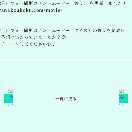
年8月』フォト撮影コメントムービー（答え） を更新しました！
ayanakoukoku.com/movie/
SPE
年7月』フォト撮影コメントムービー（クイズ）の答えを発表✨
MO
予想は当たっていましたか？😊
をチェックしてくださいね♪
VO
国
WA
ANCLUB
BL
一覧に戻る
LOGIN
イン
MA