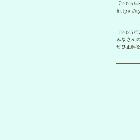
『2025
https://
『2025
みなさんの
ぜひ正解
あやな公
竹達彩奈
OFFICIAL F
JOIN
新規会員登録
ログ