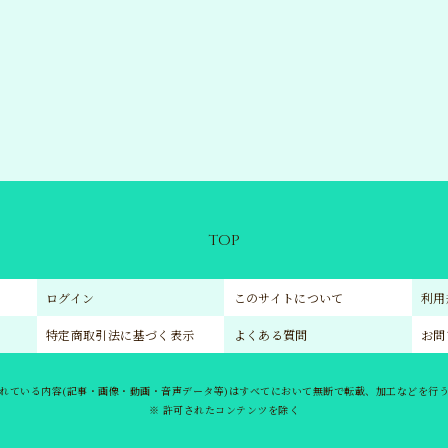
TIC
GO
TOP
ログイン
このサイトについて
利用
特定商取引法に基づく表示
よくある質問
お問
れている内容(記事・画像・動画・音声データ等)はすべてにおいて無断で転載、加工などを行
※ 許可されたコンテンツを除く